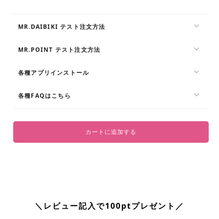
シ
シ
ュ
ュ
ト
ト
MR.DAIBIKI テスト注文方法
ー
ー
ト
ト
MR.POINT テスト注文方法
バ
バ
ッ
ッ
各種アプリインストール
グ
グ
（ジ
各種FAQはこちら
（ジ
ェ
ェ
シ
シ
カ）
カ）
カートに追加する
の
の
数
数
量
量
を
を
減
増
ら
や
＼レビュー記入で100ptプレゼント／
す
す