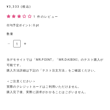
通
¥3,333
常
価
1 件のレビュー
格
付与予定ポイント:
0
pt
数量
イ
イ
ノ
ノ
ホ
ホ
当デモサイトでは「MR.POINT」「MR.DAIBIKI」のテスト購入が
イ
イ
可能です。
オ
オ
購入方法詳細は下記の「テスト注文方法」をご確認ください。
リ
リ
＜ご注意ください＞
ジ
ジ
実際のクレジットカードはご利用いただけません。
ナ
ナ
購入完了後、実際に請求がかかることはございません。
ル
ル
メ
メ
ッ
ッ