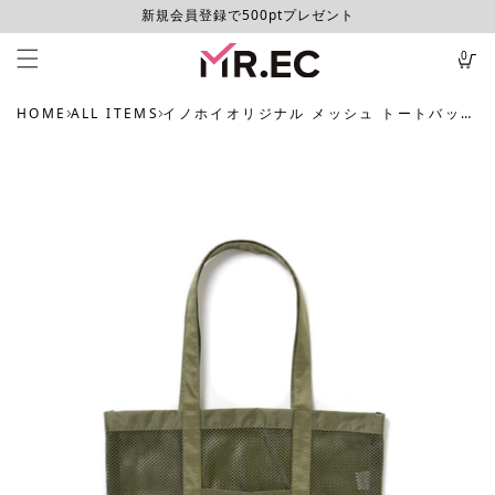
新規会員登録で500ptプレゼント
コンテ
カ
ンツに
進む
ー
0
ト
HOME
ALL ITEMS
イノホイオリジナル メッシュ トートバッグ（ジェシカ）